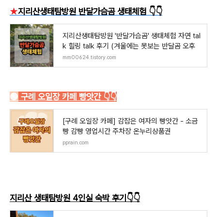
★
지리산생태탐방원 반달가슴곰 생태체험 👇👇
지리산생태탐방원 '반달가슴곰' 생태체험 자연 tal
k 힐링 talk 후기 (겨울에는 못보는 반달곰 오후
mm00624.tistory.com
🟢
구례 오일장 카페 빵앗간 👇👇
[구례 오일장 카페] 감잡은 여자의 빵앗간 - 소금
빵 감빵 영업시간 주차장 온누리상품권
pprain.com
지리산 생태탐방원 4인실 숙박 후기👇👇