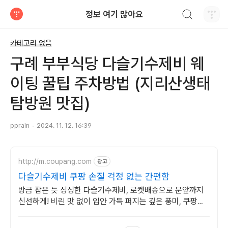
검색하기
정보 여기 많아요
티스토리
카테고리 없음
구례 부부식당 다슬기수제비 웨
이팅 꿀팁 주차방법 (지리산생태
탐방원 맛집)
pprain
2024. 11. 12. 16:39
http://m.coupang.com
광고
다슬기수제비 쿠팡 손질 걱정 없는 간편함
방금 잡은 듯 싱싱한 다슬기수제비, 로켓배송으로 문앞까지
신선하게! 비린 맛 없이 입안 가득 퍼지는 깊은 풍미, 쿠팡에
서 만나보세요.