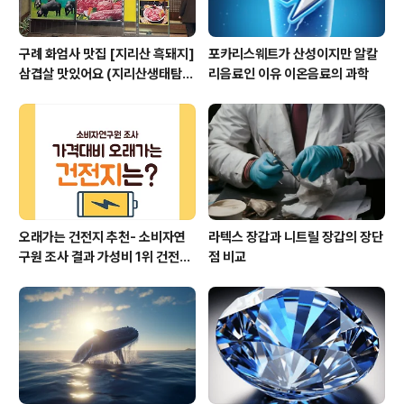
구례 화엄사 맛집 [지리산 흑돼지]
포카리스웨트가 산성이지만 알칼
삼겹살 맛있어요 (지리산생태탐방
리음료인 이유 이온음료의 과학
원 맛집 온누리상품권)
오래가는 건전지 추천- 소비자연
라텍스 장갑과 니트릴 장갑의 장단
구원 조사 결과 가성비 1위 건전지
점 비교
는? (다이소 vs 듀라셀)