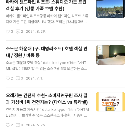
라카이 샌드파인 리조트: 스튜디오 가든 트윈
통장처럼 단기 수익 가능마이너스 금리가 되지 않는 한 우
객실 후기 (강릉 가족 호텔 추천)
상향중도해약금 없음CD금리액티브 ETF 주의사항하지만
글 내용
모든 사람에게 적합한 상품은 아닙니다.CD금리액티브 ET
라카이 샌드파인 리조트강릉 라카이 샌드파인 리조트 스튜
F 주의사항 증권사 거래수수료: 매수, 매도 시 각각 0.01
디오 가든 트윈 객실에서 1박 했다. 우리는 [라니풀 패키지]
5%씩 발생.운용보수: 연 0.02%로, 기준가격에 반영.배당
로 예약했는데, 라니풀 패키지에 대한 후기는 아래 글에
작성시간
3
2
2024. 8. 29.
소득세: 매도 시 15.4%의 세금 부과.바로 출금 불가: 매도
서.. HTML 삽입미리보기할 수 없는 소스 강릉 경포대에서
후 2영업일..
마지막 1박은 라카이 샌드파인 리조트로 예약했다.아고다,
부킹닷컴 등등 강릉 여행 " data-og-host="mm0062
소노문 해운대 (구. 대명리조트) 호텔 객실 안
4.tistory.com" data-og-source-url="https://mm
내 / 정원 / 비품 등
00624.tistory.com/491" data-og-url="https://m
글 내용
m00624.tistory.com/491" data-og-image="http
소노문 해운대 호텔 객실" data-ke-type="html">HT
s://scrap.kakaocdn.net/dn/dcTaPN/hyWVQMC7
ML 삽입미리보기할 수 없는 소스 7월 5일 오픈하는 소노
1R/jgVBS8qeP3QpRtONVcWSIk/im..
문 해운대(구 대명리조트)의 객실 타입 정보. [소노문 해운
작성시간
2
0
2024. 7. 1.
대] 7월 5일 오픈하는 부산 신상호텔 / 예약 / 요금소노문
해운대부산에 새로운 소노 리조트 호텔이 오픈한다. 주소
는 부산시 해운대구 해운대해변로 237번길 12 2024년
오래가는 건전지 추천- 소비자연구원 조사 결
7월 5일 OPEN! 소노문 해운대는 기존 '이비스 앰배서더
과 가성비 1위 건전지는? (다이소 vs 듀라셀)
해운대'였던 곳을 내/mm00624.tistory.com 1. 스탠다
글 내용
드 더블정원 : 2인면적 : 18.25㎡위치 : 3~18층구성 : 침
건전지 제품별 지속시간" data-ke-type="html">HTM
실, 화장실침대 : 더블체크인 : 15:00체크아웃 : 11:00 스
L 삽입미리보기할 수 없는 소스한국소비자원이 시중에 유
탠다드더블 객실 후기HTML 삽입미리보기할 수 없는 소
통 중인 알카라인 건전지 14개 제품의 지속시간 / 안정성 /
작성시간
2
0
2024. 6. 25.
스 소노문(구. 대명리조트) 해..
경제성 등을 시험평가했다. 건전지 시험평가 대상제품 다