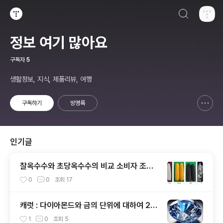
검색하기
티스토리
정보 여기 많아요
구독자
5
생활정보, 지식, 제품리뷰, 여행
구독하기
방명록
신고하기 레이어
열기
인기글
찰옥수수와 초당옥수수의 비교 소비자 조사
결과 살펴보기
0
0
조회
17
캐럿 : 다이아몬드와 금의 단위에 대하여 24
K 18K의 뜻
1
0
조회
5