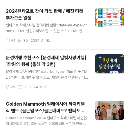
이소 네오셀 알카라인듀라셀 디럭스 알카라인듀라셀 울트
라 알카라인벡셀 프리미엄 알카라인벡셀 플래티넘 알카라
2024펜타포트 잔여 티켓 판매 / 매진 티켓
인에너자이저 알카라인에너자이저 알카라인 맥스AAA형
추가오픈 일정
건전지 성능 비교AAA건전지브랜드제품명평가저부하(오
글 내용
디오, 도어락)중부하(작동완구)중부하 (휴대용 전등)다이
펜타포트 락페스티벌 잔여티켓 현황" data-ke-type="h
소네오셀 알카라인 ★ ★ ★ ★ ★ ★ ★ ★ ★ 듀라셀디
tml">HTML 삽입미리보기할 수 없는 소스 HTML 삽입
럭스 알카라인★ ★★ ★ ★ ★ 울트라 알카라인 ★ ★
미리보기할 수 없는 소스2024 펜타포트락페스티벌 3차
작성시간
44
30
2024. 6. 18.
★ ★ ★ ★ 벡셀프리미엄 알카라인★★ ★ 플래티넘 알
라인업 발표와 레귤러티켓(일반) 예매가 오픈되었다. 3차
라인업 펜타 3차라인업 " data-og-host="mm00624.
카라인 ★ ★ ★ ★ ★ ★ ★ ★ ★ ..
tistory.com" data-og-source-url="https://mm00
문경여행 추천코스 [문경새재 달빛사랑여행]
624.tistory.com/418" data-og-url="https://mm0
1만원의 행복 (올해 딱 3번)
0624.tistory.com/418" data-og-image="https://
글 내용
scrap.kakaocdn.net/dn/HNlFu/hyWoMpQnco/xF
문경새재 달빛사랑여행" data-ke-type="html">HTM
Stiuk2JS9gW4glY2yVL1/img.png?width=800&h
L 삽입미리보기할 수 없는 소스 여름에 문경 여행을 간다면
eight=800&face=..
놓치지 말아야 할 여행코스문경새재 달빛사랑여행이다. 올
작성시간
26
12
2024. 6. 18.
해(2024년) 18회째를 맞이하는 행사다. 행사 일정 2024
년 문경새재 달빛사랑여행첫번째 여행 6월 22일 (토)두번
째 여행 7월 20일 (토)세번째 여행 8월 17일 (토) ※ 참가
Golden Mammoth 말레이시아 싸이키델
비 : 1인당 10,000원(만 36개월 미만 무료) 프로그램"
릭 밴드 (골든맘모스/골든매머드? 펜타포트
data-ke-type="html">HTML 삽입미리보기할 수 없
글 내용
라인업)
는 소스시간소요시간장소내용17:00 ~ 17:2020분야외
Golden Mammoth2024 펜타포트 락페스티벌 라인업
공연장✅집결 및 등록- 참가자 확인- 조편성- 가방, 우의,
이 공개되고 있는 중에 생소한 이름의 아티스트가 있어 찾
생수 등 물품 배부※ 조편성 완료되는 조부터 출발17:20 ~
아보았다. 펜타포트 2차라인업에 이름을 올린 golden m