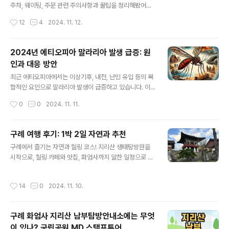
음과 같은 지원을 제공합니다.1. 전세사기 피해자 전용 공공
주차, 웨이팅, 주문 관련 주의사항과 꿀팁을 정리해봤어
임대주택 지원특별법 시행에 따라 전세사기 피해자는 공공
요. 구례 부부식당 🟢 주소: 전남 구례군 구례읍 구례2길 3
작성시간
12
4
2024. 11. 12.
임대주택에서 최대 10년 동안 임대료 부담 없이 거주할 수
0🟢 영업: 11시 ~ 오후2시🟢 휴무: 매주 월요일 구례 부
있습니다. 공공주택사업자가 경매나 ..
부식당은 다슬기수제비와 다슬기무침 2가지 메뉴만 하는
식당이다.오전 11시부터 오후 2시까지 점심에만 영업을 하
2024년 에티오피아 말라리아 발생 급증: 원
는 것도 특이하다. " data-ke-type="html">HTML 삽
인과 대응 방안
입미리보기할 수 없는 소스 1. 주차일단 부부식당에는 전
글 내용
용 주차장이 없다.남색으로 표시된 곳에 주차할 수 있다.(주
최근 에티오피아에서는 이상기후, 내전, 난민 유입 등의 복
말 기준)가장 가까운 곳은 구례교육지원청 주변이다.구례
합적인 요인으로 말라리아 발생이 급증하고 있습니다. 이
교육지원청 주차장은 주말에는 개방되고, 그 주위 외부에
에 따라 2024년 누적 환자는 730만 명에 이르며, 사망자
작성시간
0
0
2024. 11. 11.
도 주차장이 있는 편이다. 2. 부부식당 웨이팅구례 부부식
도 1,157명 이상으로 보고되었습니다. 이 글에서는 현재 에
당은 웨이팅..
티오피아에서 말라리아가 급증한 배경과 WHO 및 현지 보
건당국의 대응 방안에 대해 자세히 알아보겠습니다.2024
구례 여행 후기: 1박 2일 자연과 추천
년 에티오피아 말라리아 발생 현황누적 환자 및 사망자 수
글 내용
구례에서 즐기는 자연과 힐링 코스! 지리산 생태탐방원을
2024년 42주 차(10월 20일) 기준, 에티오피아에서는 총
시작으로, 힐링 카페와 맛집, 화엄사까지 알찬 일정으로 다
730만 명 이상의 말라리아 환자가 발생하였으며, 이 중 1,1
녀온 구례 여행 후기를 소개합니다. 첫째 날: 지리산 생태탐
57명 이상이 사망했습니다. 에티오피아에서 말라리아는
방원 탐방과 지리산오여사에서 저녁 식사 1. 지리산생태탐
일반적으로 9월부터 12월 사이의 우기와 4월에서 5월 사
작성시간
14
0
2024. 11. 10.
방원구례 여행의 첫날은 지리산 생태탐방원에서 시작했습
이에 주로 발생하나, 이번에는 유행 기간이 아닌 시기에도
니다. 이곳은 지리산의 다양한 식물과 동물을 만나고 자연
지속적으로 환자가 ..
을 배울 수 있는 공간으로, 가족 단위 방문객에게 특히 추천
구례 화엄사 지리산 남부탐방안내소에는 무엇
합니다. 숲길을 걸으며 맑은 공기를 마시고, 안내 센터에서
이 있나? 국립공원 MD 스탬프투어
진행하는 생태 체험 프로그램을 통해 자연과 더 가까워질