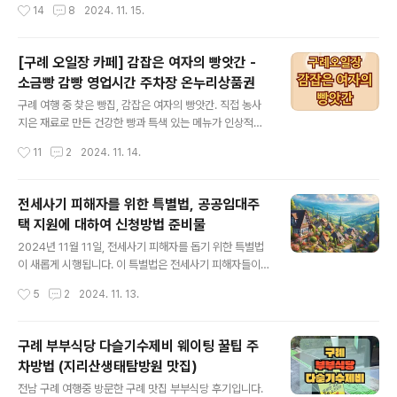
작성시간
14
8
2024. 11. 15.
욱 알뜰하게 즐길 수 있어요. 아이와 함께 가기에도 좋아 가
족 외식으로 추천! 지리산흑돼지식당화엄사에서 내려와서
식사할 곳을 생각하다가 입구쪽에 있는 지리산흑돼지식당
[구례 오일장 카페] 감잡은 여자의 빵앗간 -
에 들어갔다. 토종흑돼지를 먹을 수 있는 지리산흑돼지 식
소금빵 감빵 영업시간 주차장 온누리상품권
당.화엄사 올라가는길 초입에 있다.지리산생태탐방원 길
글 내용
건너에 있어서 화엄사나 생태탐방원을 이용하고 가기에 좋
구례 여행 중 찾은 빵집, 감잡은 여자의 빵앗간. 직접 농사
아보였다. 구례군 마산면 화엄사로 381매일 11:00 ~ 21:
지은 재료로 만든 건강한 빵과 특색 있는 메뉴가 인상적이
00📞 061-782-8863 메뉴는 흑돼지삼겹살 17,000원,
었어요. 구례 5일장 방문 시 꼭 들러볼 만한 곳입니다. 텃밭
작성시간
11
2
2024. 11. 14.
목살 17,000원, 된장찌개 3,000원, 공기밥 1,000원 삼겹
샌드위치, 샐러드 소금빵, 슬기로운 감빵 등 다양한 메뉴와
살 3인분, 공기밥..
상세한 후기, 그리고 온누리상품권 할인 정보까지!감잡은
여자의 빵앗간구례여행 둘째날, 아침에 부부식당에 가서
전세사기 피해자를 위한 특별법, 공공임대주
번호표를 받고 1시간 정도 시간이 남아 구례오일장 안에 있
택 지원에 대하여 신청방법 준비물
는 이라는 카페에 갔다. " data-ke-type="html">HTM
글 내용
L 삽입미리보기할 수 없는 소스 빵앗간 영업시간 감 잡은
2024년 11월 11일, 전세사기 피해자를 돕기 위한 특별법
여자의 빵앗간은 장날과 주말에만 영업한다. ✅ 구례오일
이 새롭게 시행됩니다. 이 특별법은 전세사기 피해자들이
장의 장날은 3일, 8일이다.✅ 주말에 장이 열리면 장날 기
보다 안정적인 주거 환경에서 생활할 수 있도록 다양한 지
작성시간
5
2
2024. 11. 13.
준으로 영업한다.✅ 장날 8:00 ~ 18:00✅ 주말 12:00 ~
원 방안을 마련하고 있습니다. 이번 글에서는 특별법의 주
..
요 지원 사항과 그 의미에 대해 알아보겠습니다.전세사기
피해자 지원 특별법, 왜 중요한가?전세사기 피해자들이 겪
구례 부부식당 다슬기수제비 웨이팅 꿀팁 주
는 어려움은 주거 불안정과 경제적 손실로 이어져 사회적
차방법 (지리산생태탐방원 맛집)
문제로 확대되고 있습니다. 전세사기 피해를 입은 이들이
글 내용
다시금 안정된 생활을 할 수 있도록 돕는 이번 특별법은 다
전남 구례 여행중 방문한 구례 맛집 부부식당 후기입니다.