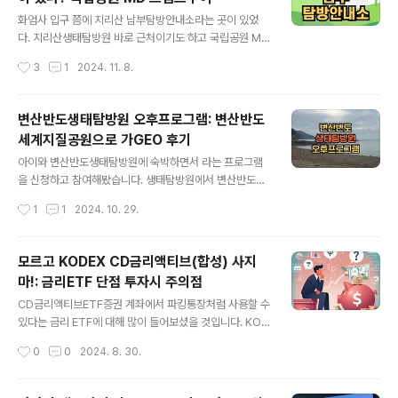
글 내용
수 있었습니다. 지리산생태탐방원 후기😀HTML 삽입미
화엄사 입구 쯤에 지리산 남부탐방안내소라는 곳이 있었
리보기할 " data-og-host="mm00624.tistory.co
다. 지리산생태탐방원 바로 근처이기도 하고 국립공원 MD
m" data-og-source-url="https://mm00624.tisto
도 판매한다는 글을 보고 방문해봤다. 지리산 남부 탐방안
작성시간
3
1
2024. 11. 8.
ry..
내소 사진처럼 주차장도 아주아주 넓다.아마 화엄사까지
올라가는 무료셔틀버스를 여기서 탈 수 있는 것 같았다. 탐
방안내소 건물이 있기에 들어가봤다. 1층 로비 한켠에 '땅
변산반도생태탐방원 오후프로그램: 변산반도
속 생물 이야기'라는 주제로 전시가 되어 있었다. 아주 작
세계지질공원으로 가GEO 후기
은 규모지만 잠시 둘러보니 재미있었다. 지리산 국립공원
글 내용
MD 반대편에는 국립공원 MD샵 같은 곳이 있었다.사람은
아이와 변산반도생태탐방원에 숙박하면서 라는 프로그램
없었고, 원하는 물건을 셀프로 계산하는 무인샵이었다. 지
을 신청하고 참여해봤습니다. 생태탐방원에서 변산반도국
리산 티셔츠단돈 39,000원이다. 지리산 반달가슴곰이 그
립공원 탐방안내소까지 이어지는 프로그램과 체험관 후기
작성시간
1
1
2024. 10. 29.
려진 반다나도 있다.역시 지리산 하면 반달곰. 에코백도 있
입니다.변산반도 생태탐방원 오후프로그램" data-ke-ty
었다. 여러 버전의 반달이 캐릭터 ..
pe="html">HTML 삽입미리보기할 수 없는 소스 변산반
도 생태탐방원 오후 2시 프로그램을 신청했다. 3가지 프
모르고 KODEX CD금리액티브(합성) 사지
로그램 중 우리가 신청한 것은 HTML 삽입미리보기할 수
마!: 금리ETF 단점 투자시 주의점
없는 소" data-og-host="mm00624.tistory.com"
글 내용
data-og-source-url="https://mm00624.tistory.c
CD금리액티브ETF증권 계좌에서 파킹통장처럼 사용할 수
om/551" data-og-url="https://mm00624.tistory.
있다는 금리 ETF에 대해 많이 들어보셨을 것입니다. KOD
com/551" data-og-image="https://scrap.kakao
EX CD금리액티브(합성)과 TIGER KOFR금리액티브(합
작성시간
0
0
2024. 8. 30.
cdn.ne..
성) 등 여러가지 ETF가 있는데요.이런 KODEX CD금리액
티브(합성) ETF를 투자하기 전에 알아야 할 주의사항과 활
용 방안을 살펴보겠습니다. CD금리액티브 ETF의 장점