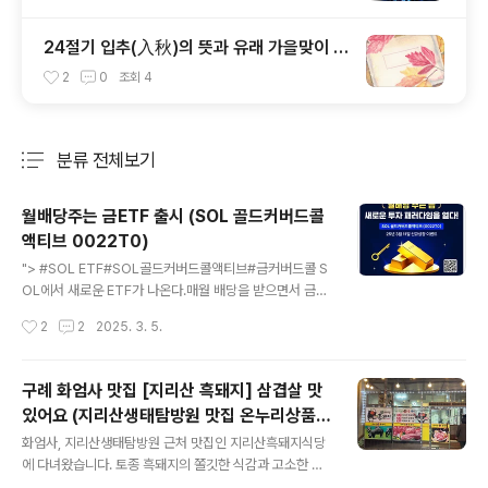
24절기 입추(入秋)의 뜻과 유래 가을맞이 인
사말
2
0
조회
4
분류 전체보기
주요 글 목록
월배당주는 금ETF 출시 (SOL 골드커버드콜
액티브 0022T0)
글 내용
"> #SOL ETF#SOL골드커버드콜액티브#금커버드콜 S
OL에서 새로운 ETF가 나온다.매월 배당을 받으면서 금에
투자할 수 있는 SOL골드커버드콜액티브.종목번호는 002
작성시간
2
2
2025. 3. 5.
2T0이다. 2025년 3월 11일부터 증권앱에서 주식처럼
거래할 수 있다.금투자 하면서 월배당까지!
구례 화엄사 맛집 [지리산 흑돼지] 삼겹살 맛
있어요 (지리산생태탐방원 맛집 온누리상품
글 내용
권)
화엄사, 지리산생태탐방원 근처 맛집인 지리산흑돼지식당
에 다녀왔습니다. 토종 흑돼지의 쫄깃한 식감과 고소한 맛
을 제대로 느낄 수 있는 곳. 온누리상품권 사용 가능하여 더