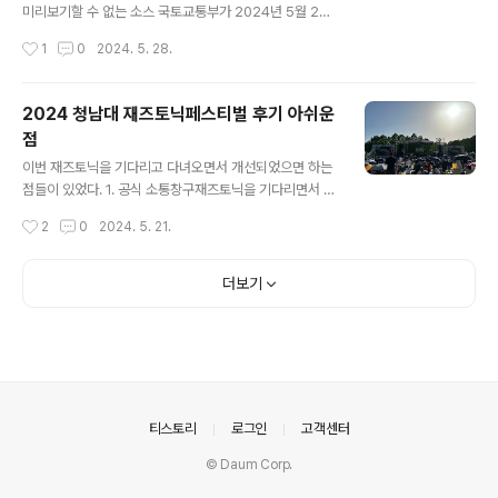
역특별기획전 : 5/28 ~ 5/30② 본편 : 6/3 ~ 6/30 " dat
미리보기할 수 없는 소스 국토교통부가 2024년 5월 26
a-ke-type="html">HTML 삽입미리보기할 수 없는 소
일, 30개 노선의 운수권을 배분했다고 발표했다.그 중에서
작성시간
1
0
2024. 5. 28.
스 숙박페스타..
청주-발리, 부산-발리, 부산-자카르타 노선이 신설되어 관
심을 모은다. 청주-발리 노선은 티웨이항공이 주 3회 운항
할 수 있다. 그동안 인도네시아 발리는 인천에서만 갈 수 있
2024 청남대 재즈토닉페스티벌 후기 아쉬운
었는데신규 노선이 취항하면 충청, 경상 주민들도 편리하
점
게 이용할 수 있을 것 같다. 발리는 비행 시간이 약 7시간
글 내용
전후로, 동남아 여행지 중 거의 가장 긴 비행시간이 소요된
이번 재즈토닉을 기다리고 다녀오면서 개선되었으면 하는
다.신혼여행, 휴양 여행으로 인기가 많은 발리를 지방에서
점들이 있었다. 1. 공식 소통창구재즈토닉을 기다리면서 공
도 직항으로 갈 수 있게 된다. " data-ke-type="html">
식적으로 공지가 올라오고 소식을 알 수 있는 곳이 어디인
작성시간
2
0
2024. 5. 21.
HTML 삽입미리보기할 수 없는 소스 또, 청주국제..
지 알 수 없었다.공식 홈페이지가 있지만 일부 팝업 공지 외
에는 업데이트가 되지 않는듯 그나마 인스타그램에 공지
가 올라오는 편인데, "이미 공개되어있는 타임테이블이지
더보기
만 인스타에 한번 더 공지한다"고 되어 있는데공식 홈페이
지에는 없었고, 인터파크 예매 페이지에는 올라가 있었
다. 2. 상황에 따라 바뀌는 공지당일날 개인차량 입장, 반
려동물 입장 금지 등 처음과 다른 공지가 올라오곤 했다.고
향사랑 기부제 무료 입장은 안내문에는 조건이 2024년, 5
만원이상 기부라고만 써있었다.어떤 분이 전화로 문의하니
의안내
티스토리
로그인
고객센터
충청북도 내에 기부하면 된다는 답변을 들..
© Daum Corp.