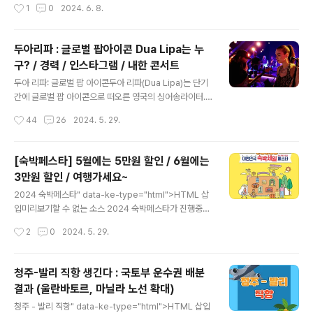
작성시간
1
0
2024. 6. 8.
18:2060분옛길박물관 및생태미로..
ammoth다.골든매머드라고 불러야 하는지 골든맘모스라
고 해야 하는지 모르겠다. 2015년 결성한 말레이시아 밴
드 Golden Mammoth " data-ke-type="html">HT
두아리파 : 글로벌 팝아이콘 Dua Lipa는 누
ML 삽입미리보기할 수 없는 소스밴드 구성보컬과 리드 기
구? / 경력 / 인스타그램 / 내한 콘서트
타를 맡은 Syabil Alyahya드럼의 Que Azeem베이스
글 내용
의 Hadeef Azlan키보드의 Ojay Kushairi리듬 기타의
두아 리파: 글로벌 팝 아이콘두아 리파(Dua Lipa)는 단기
Low Hao Zhe 보컬이자 리드기타인 Syabil이 방에서 음
간에 글로벌 팝 아이콘으로 떠오른 영국의 싱어송라이터.
악을 만들다가 1개의 EP와 2개의 앨범을 발매하게 됐다.이
수많은 히트곡과 함께 전 세계 음악 차트를 석권하고 있다."
작성시간
44
26
2024. 5. 29.
후에 Que, Ojay, Hadeef, ..
data-ke-type="html">HTML 삽입미리보기할 수 없
는 소스 초기 경력 (2013-2018)두아 리파는 2013년 Ta
p Management와 계약하면서 음악 경력을 시작했다.칵
[숙박페스타] 5월에는 5만원 할인 / 6월에는
테일 바에서 일하다가 Tap Management의 벤 모슨과
3만원 할인 / 여행가세요~
에드 밀렛의 제안으로 음악에 전념하게 됐다.이때 "Hotte
글 내용
r than Hell"을 공동 작곡했으며, 이는 2014년 Warner
2024 숙박페스타" data-ke-type="html">HTML 삽
Bros. Records와의 계약으로 이어졌다. 2015년, 그녀
입미리보기할 수 없는 소스 2024 숙박페스타가 진행중이
의 첫 번째 싱글 "New Love"를 발매한 후, "Be the On
다. 6월은 여행가는 달이라는 취지로여러가지 관광 이벤
작성시간
2
0
2024. 5. 29.
e"이 유럽에서 큰..
트들이 진행 중이다. 특히 5월 28일 ~ 5월 30일까지는
"지역특별기획적 숙박 할인권"을 받을 수 있다. 숙박페스타
할인혜택은 7만원 이상 숙박시 5만원 할인! 입실 기간 : 5
청주-발리 직항 생긴다 : 국토부 운수권 배분
월 28일 ~ 7월 14일사용지역 : 12개 지역 강원, 경남, 경
결과 (울란바토르, 마닐라 노선 확대)
북, 광주, 대구, 대전, 부산, 울산, 전남, 전북, 충남, 충북사
글 내용
용처 : 국내 숙박업소 (호텔, 펜션, 모텔 등)발급기간 ① 지
청주 - 발리 직항" data-ke-type="html">HTML 삽입